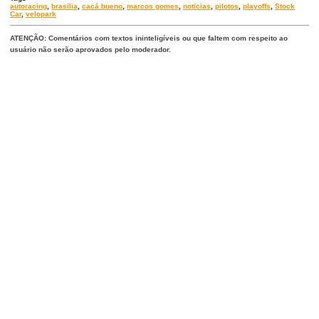
autoracing
,
brasilia
,
cacá bueno
,
marcos gomes
,
noticias
,
pilotos
,
playoffs
,
Stock
Car
,
velopark
ATENÇÃO: Comentários com textos ininteligíveis ou que faltem com respeito ao
usuário não serão aprovados pelo moderador.