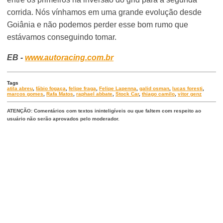
corrida. Nós vínhamos em uma grande evolução desde
Goiânia e não podemos perder esse bom rumo que
estávamos conseguindo tomar.
EB -
www.autoracing.com.br
Tags
atila abreu
,
fábio fogaça
,
felipe fraga
,
Felipe Lapenna
,
galid osman
,
lucas foresti
,
marcos gomes
,
Rafa Matos
,
raphael abbate
,
Stock Car
,
thiago camilo
,
vitor genz
ATENÇÃO: Comentários com textos ininteligíveis ou que faltem com respeito ao
usuário não serão aprovados pelo moderador.