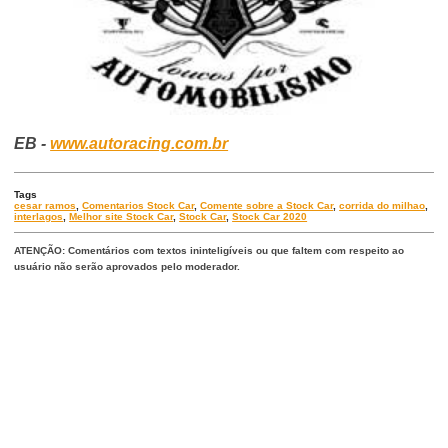
EB -
www.autoracing.com.br
Tags
cesar ramos
,
Comentarios Stock Car
,
Comente sobre a Stock Car
,
corrida do milhao
,
interlagos
,
Melhor site Stock Car
,
Stock Car
,
Stock Car 2020
ATENÇÃO: Comentários com textos ininteligíveis ou que faltem com respeito ao
usuário não serão aprovados pelo moderador.