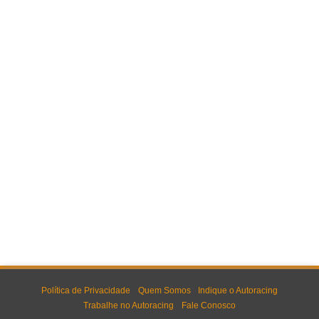
Política de Privacidade
Quem Somos
Indique o Autoracing
Trabalhe no Autoracing
Fale Conosco