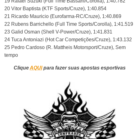
19 Rafael Suzuki (Full Time Bassani/Corolla), 1:40.782
20 Vitor Baptista (KTF Sports/Cruze), 1:40.854
21 Ricardo Mauricio (Eurofarma-RC/Cruze), 1:40.869
22 Rubens Barrichello (Full Time Sports/Corolla), 1:41.519
23 Galid Osman (Shell V-Power/Cruze), 1:41.831
24 Tuca Antoniazi (Hot Car Competições/Cruze), 1:43.132
25 Pedro Cardoso (R. Mattheis Motorsport/Cruze), Sem
tempo
Clique
AQUI
para fazer suas apostas esportivas