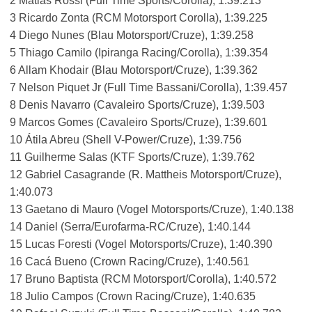
2 Matias Rossi (Full Time Sports/Corolla), 1:39.213
3 Ricardo Zonta (RCM Motorsport Corolla), 1:39.225
4 Diego Nunes (Blau Motorsport/Cruze), 1:39.258
5 Thiago Camilo (Ipiranga Racing/Corolla), 1:39.354
6 Allam Khodair (Blau Motorsport/Cruze), 1:39.362
7 Nelson Piquet Jr (Full Time Bassani/Corolla), 1:39.457
8 Denis Navarro (Cavaleiro Sports/Cruze), 1:39.503
9 Marcos Gomes (Cavaleiro Sports/Cruze), 1:39.601
10 Átila Abreu (Shell V-Power/Cruze), 1:39.756
11 Guilherme Salas (KTF Sports/Cruze), 1:39.762
12 Gabriel Casagrande (R. Mattheis Motorsport/Cruze),
1:40.073
13 Gaetano di Mauro (Vogel Motorsports/Cruze), 1:40.138
14 Daniel (Serra/Eurofarma-RC/Cruze), 1:40.144
15 Lucas Foresti (Vogel Motorsports/Cruze), 1:40.390
16 Cacá Bueno (Crown Racing/Cruze), 1:40.561
17 Bruno Baptista (RCM Motorsport/Corolla), 1:40.572
18 Julio Campos (Crown Racing/Cruze), 1:40.635