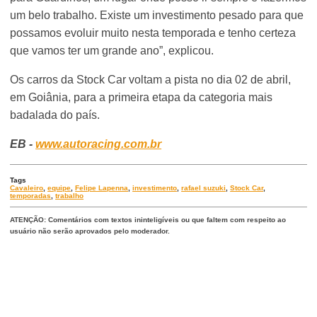
um belo trabalho. Existe um investimento pesado para que
possamos evoluir muito nesta temporada e tenho certeza
que vamos ter um grande ano”, explicou.
Os carros da Stock Car voltam a pista no dia 02 de abril,
em Goiânia, para a primeira etapa da categoria mais
badalada do país.
EB -
www.autoracing.com.br
Tags
Cavaleiro
,
equipe
,
Felipe Lapenna
,
investimento
,
rafael suzuki
,
Stock Car
,
temporadas
,
trabalho
ATENÇÃO: Comentários com textos ininteligíveis ou que faltem com respeito ao
usuário não serão aprovados pelo moderador.