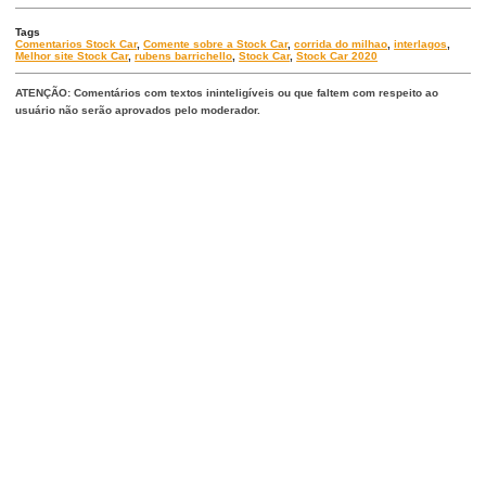
Tags
Comentarios Stock Car
,
Comente sobre a Stock Car
,
corrida do milhao
,
interlagos
,
Melhor site Stock Car
,
rubens barrichello
,
Stock Car
,
Stock Car 2020
ATENÇÃO: Comentários com textos ininteligíveis ou que faltem com respeito ao
usuário não serão aprovados pelo moderador.