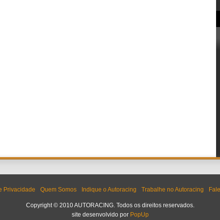
de Privacidade
Quem Somos
Indique o Autoracing
Trabalhe no Autoracing
Fal
Copyright © 2010 AUTORACING. Todos os direitos reservados.
site desenvolvido por
PopUp