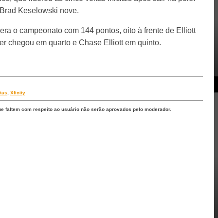
e Brad Keselowski nove.
dera o campeonato com 144 pontos, oito à frente de Elliott
aier chegou em quarto e Chase Elliott em quinto.
tas
,
Xfinity
ue faltem com respeito ao usuário não serão aprovados pelo moderador.