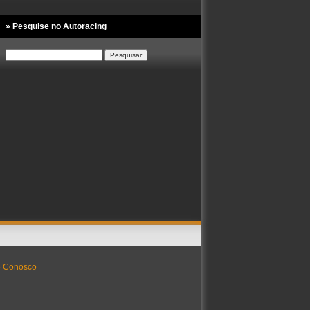
» Pesquise no Autoracing
Pesquisar
por:
e Conosco