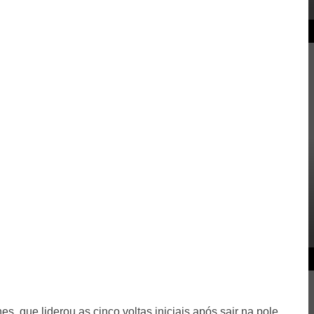
, que liderou as cinco voltas iniciais após sair na pole.