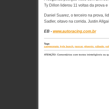
Ty Dillon liderou 11 voltas da prova 
Daniel Suarez, o terceiro na prova, li
Sadler, oitavo na corrida. Justin Allg
EB -
www.autoracing.com.br
Tags
campeonato
,
kyle busch
,
nascar
,
phoenix
,
sábado
,
vol
ATENÇÃO: Comentários com textos ininteligíveis ou q