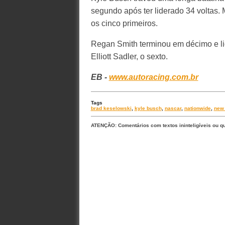
segundo após ter liderado 34 voltas.
os cinco primeiros.
Regan Smith terminou em décimo e l
Elliott Sadler, o sexto.
EB -
www.autoracing.com.br
Tags
brad keselowski
,
kyle busch
,
nascar
,
nationwide
,
new
ATENÇÃO: Comentários com textos ininteligíveis ou q