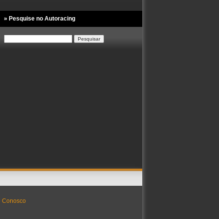
» Pesquise no Autoracing
Pesquisar
por:
e Conosco