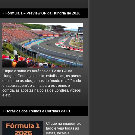
» Fórmula 1 – Preview GP da Hungria de 2026
Clique e saiba os horários da TV do GP da
Hungria. Conheça a pista, estatísticas, os pneus
que serão usados, zonas de "modo reta", "modo
ultrapassagem", o clima para os treinos e
corrida, as apostas na bolsa de Londres, vídeos
e etc.
» Horários dos Treinos e Corridas da F1
Clique na imagem ao
lado e veja todas as
datas, locais e