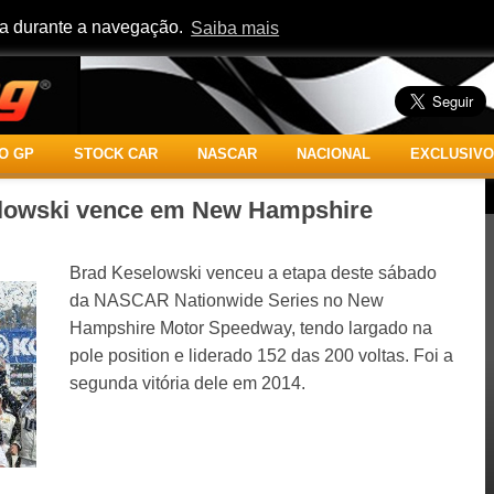
cia durante a navegação.
Saiba mais
O GP
STOCK CAR
NASCAR
NACIONAL
EXCLUSIVO
owski vence em New Hampshire
Brad Keselowski venceu a etapa deste sábado
da NASCAR Nationwide Series no New
Hampshire Motor Speedway, tendo largado na
pole position e liderado 152 das 200 voltas. Foi a
segunda vitória dele em 2014.