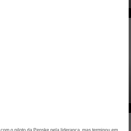
 com o piloto da Penske pela liderança, mas terminou em