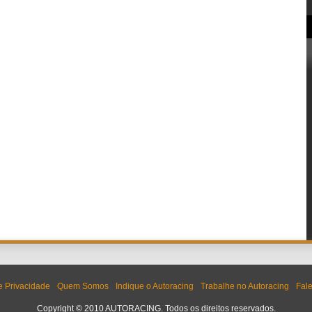
de Privacidade
Quem Somos
Indique o Autoracing
Trabalhe no Autoracing
Fal
Copyright © 2010 AUTORACING. Todos os direitos reservados.