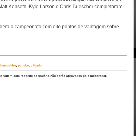
 Matt Kenseth, Kyle Larson e Chris Buescher completaram
idera o campeonato com oito pontos de vantagem sobre
 hampshire
,
penske
,
sábado
ue faltem com respeito ao usuário não serão aprovados pelo moderador.