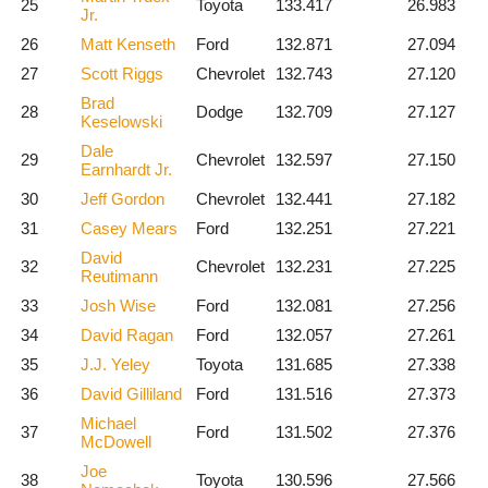
25
Toyota
133.417
26.983
Jr.
26
Matt Kenseth
Ford
132.871
27.094
27
Scott Riggs
Chevrolet
132.743
27.120
Brad
28
Dodge
132.709
27.127
Keselowski
Dale
29
Chevrolet
132.597
27.150
Earnhardt Jr.
30
Jeff Gordon
Chevrolet
132.441
27.182
31
Casey Mears
Ford
132.251
27.221
David
32
Chevrolet
132.231
27.225
Reutimann
33
Josh Wise
Ford
132.081
27.256
34
David Ragan
Ford
132.057
27.261
35
J.J. Yeley
Toyota
131.685
27.338
36
David Gilliland
Ford
131.516
27.373
Michael
37
Ford
131.502
27.376
McDowell
Joe
38
Toyota
130.596
27.566