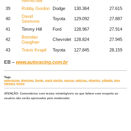
Nemechek
39
Robby Gordon
Dodge
130.364
27.615
David
40
Toyota
129.092
27.887
Stremme
41
Timmy Hill
Ford
128.967
27.914
Brendan
42
Chevrolet
128.824
27.945
Gaughan
43
Travis Kvapil
Toyota
127.845
28.159
EB –
www.autoracing.com.br
Tags
autoracing
,
domingo
,
frente
,
mark martin
,
nascar
,
noticias
,
phoenix
,
sábado
,
tony
stewart
,
treino
ATENÇÃO: Comentários com textos ininteligíveis ou que faltem com respeito ao
usuário não serão aprovados pelo moderador.