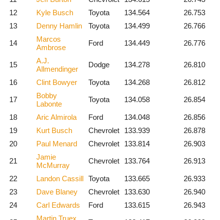
12
Kyle Busch
Toyota
134.564
26.753
13
Denny Hamlin
Toyota
134.499
26.766
Marcos
14
Ford
134.449
26.776
Ambrose
A.J.
15
Dodge
134.278
26.810
Allmendinger
16
Clint Bowyer
Toyota
134.268
26.812
Bobby
17
Toyota
134.058
26.854
Labonte
18
Aric Almirola
Ford
134.048
26.856
19
Kurt Busch
Chevrolet
133.939
26.878
20
Paul Menard
Chevrolet
133.814
26.903
Jamie
21
Chevrolet
133.764
26.913
McMurray
22
Landon Cassill
Toyota
133.665
26.933
23
Dave Blaney
Chevrolet
133.630
26.940
24
Carl Edwards
Ford
133.615
26.943
Martin Truex