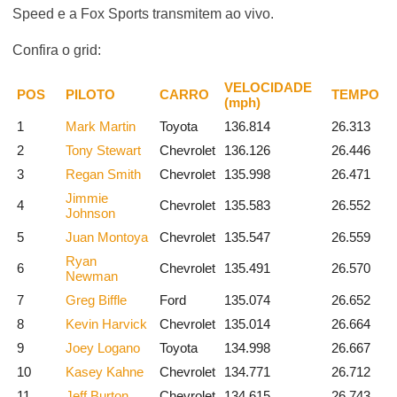
Speed e a Fox Sports transmitem ao vivo.
Confira o grid:
VELOCIDADE
POS
PILOTO
CARRO
TEMPO
(mph)
1
Mark Martin
Toyota
136.814
26.313
2
Tony Stewart
Chevrolet
136.126
26.446
3
Regan Smith
Chevrolet
135.998
26.471
Jimmie
4
Chevrolet
135.583
26.552
Johnson
5
Juan Montoya
Chevrolet
135.547
26.559
Ryan
6
Chevrolet
135.491
26.570
Newman
7
Greg Biffle
Ford
135.074
26.652
8
Kevin Harvick
Chevrolet
135.014
26.664
9
Joey Logano
Toyota
134.998
26.667
10
Kasey Kahne
Chevrolet
134.771
26.712
11
Jeff Burton
Chevrolet
134.615
26.743