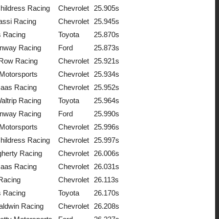
hildress Racing
Chevrolet
25.905s
assi Racing
Chevrolet
25.945s
s Racing
Toyota
25.870s
nway Racing
Ford
25.873s
 Row Racing
Chevrolet
25.921s
Motorsports
Chevrolet
25.934s
Haas Racing
Chevrolet
25.952s
altrip Racing
Toyota
25.964s
nway Racing
Ford
25.990s
Motorsports
Chevrolet
25.996s
hildress Racing
Chevrolet
25.997s
herty Racing
Chevrolet
26.006s
Haas Racing
Chevrolet
26.031s
Racing
Chevrolet
26.113s
s Racing
Toyota
26.170s
ldwin Racing
Chevrolet
26.208s