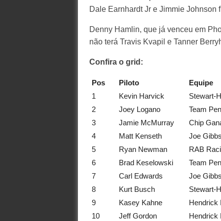
Dale Earnhardt Jr e Jimmie Johnson f
Denny Hamlin, que já venceu em Phoen
não terá Travis Kvapil e Tanner Berryhi
Confira o grid:
Pos
Piloto
Equipe
1
Kevin Harvick
Stewart-
2
Joey Logano
Team Pen
3
Jamie McMurray
Chip Gan
4
Matt Kenseth
Joe Gibb
5
Ryan Newman
RAB Raci
6
Brad Keselowski
Team Pen
7
Carl Edwards
Joe Gibb
8
Kurt Busch
Stewart-
9
Kasey Kahne
Hendrick 
10
Jeff Gordon
Hendrick 