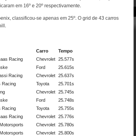
icaram em 16º e 20º respectivamente.
ix, classificou-se apenas em 25º. O grid de 43 carros
ll.
Carro
Tempo
Haas Racing
Chevrolet
25.577s
ske
Ford
25.615s
assi Racing
Chevrolet
25.637s
s Racing
Toyota
25.701s
ng
Chevrolet
25.745s
ske
Ford
25.748s
s Racing
Toyota
25.755s
Haas Racing
Chevrolet
25.776s
Motorsports
Chevrolet
25.780s
Motorsports
Chevrolet
25.800s