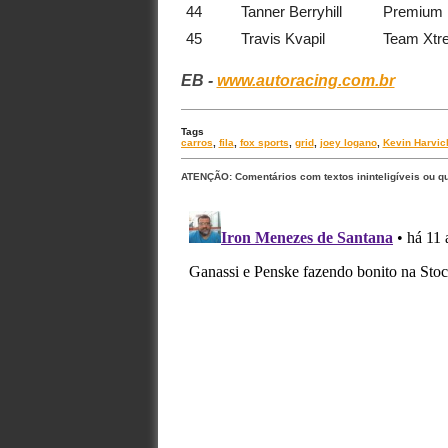
44
Tanner Berryhill
Premium 
45
Travis Kvapil
Team Xtr
EB -
www.autoracing.com.br
Tags
carros
,
fila
,
fox sports
,
grid
,
joey logano
,
Kevin Harvic
ATENÇÃO: Comentários com textos ininteligíveis ou q