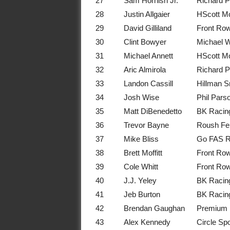
27
Sam Hornish Jr.
Richard P
28
Justin Allgaier
HScott Mo
29
David Gilliland
Front Row
30
Clint Bowyer
Michael W
31
Michael Annett
HScott Mo
32
Aric Almirola
Richard P
33
Landon Cassill
Hillman S
34
Josh Wise
Phil Pars
35
Matt DiBenedetto
BK Racin
36
Trevor Bayne
Roush Fe
37
Mike Bliss
Go FAS R
38
Brett Moffitt
Front Row
39
Cole Whitt
Front Row
40
J.J. Yeley
BK Racin
41
Jeb Burton
BK Racin
42
Brendan Gaughan
Premium 
43
Alex Kennedy
Circle Spo