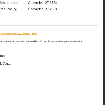
Motorsports
Chevrolet
27.163s
eme Racing
Chevrolet
27.255s
k
,
largada
,
nascar
,
phoenix
,
pole
ue faltem com respeito ao usuário não serão aprovados pelo moderador.