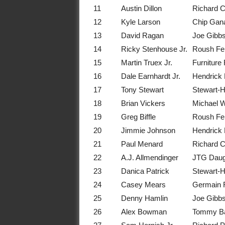
11
Austin Dillon
Richard C
12
Kyle Larson
Chip Gan
13
David Ragan
Joe Gibb
14
Ricky Stenhouse Jr.
Roush Fe
15
Martin Truex Jr.
Furniture
16
Dale Earnhardt Jr.
Hendrick 
17
Tony Stewart
Stewart-
18
Brian Vickers
Michael W
19
Greg Biffle
Roush Fe
20
Jimmie Johnson
Hendrick 
21
Paul Menard
Richard C
22
A.J. Allmendinger
JTG Daug
23
Danica Patrick
Stewart-
24
Casey Mears
Germain 
25
Denny Hamlin
Joe Gibb
26
Alex Bowman
Tommy Ba