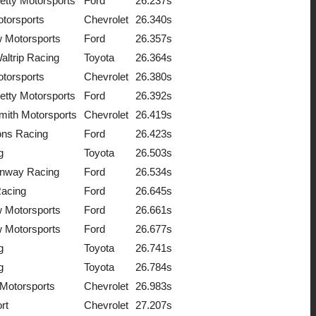
etty Motorsports
Ford
26.237s
torsports
Chevrolet
26.340s
 Motorsports
Ford
26.357s
altrip Racing
Toyota
26.364s
torsports
Chevrolet
26.380s
etty Motorsports
Ford
26.392s
mith Motorsports
Chevrolet
26.419s
ons Racing
Ford
26.423s
g
Toyota
26.503s
nway Racing
Ford
26.534s
acing
Ford
26.645s
 Motorsports
Ford
26.661s
 Motorsports
Ford
26.677s
g
Toyota
26.741s
g
Toyota
26.784s
Motorsports
Chevrolet
26.983s
rt
Chevrolet
27.207s