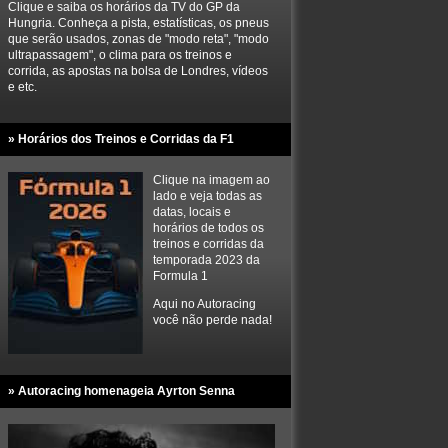
Clique e saiba os horários da TV do GP da
Hungria. Conheça a pista, estatísticas, os pneus
que serão usados, zonas de "modo reta", "modo
ultrapassagem", o clima para os treinos e
corrida, as apostas na bolsa de Londres, vídeos
e etc.
» Horários dos Treinos e Corridas da F1
Clique na imagem ao
lado e veja todas as
datas, locais e
horários de todos os
treinos e corridas da
temporada 2023 da
Formula 1
Aqui no Autoracing
você não perde nada!
» Autoracing homenageia Ayrton Senna