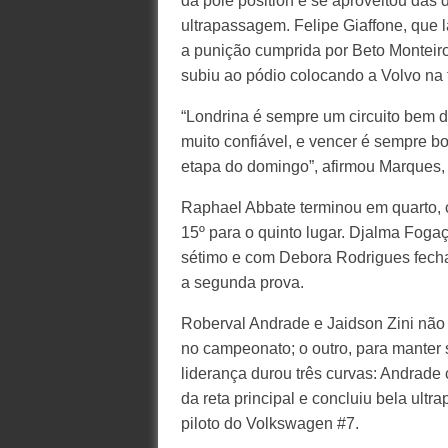
da pole position e se aproveitou das 
ultrapassagem. Felipe Giaffone, que 
a punição cumprida por Beto Monteiro
subiu ao pódio colocando a Volvo na t
“Londrina é sempre um circuito bem d
muito confiável, e vencer é sempre bo
etapa do domingo”, afirmou Marques,
Raphael Abbate terminou em quarto,
15º para o quinto lugar. Djalma Foga
sétimo e com Debora Rodrigues fecha
a segunda prova.
Roberval Andrade e Jaidson Zini não
no campeonato; o outro, para manter 
liderança durou três curvas: Andrade
da reta principal e concluiu bela ult
piloto do Volkswagen #7.