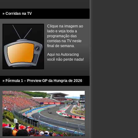
» Corridas na TV
Clique na imagem ao
lado e veja toda a
programação das
corridas na TV neste
final de semana.
Aqui no Autoracing
você não perde nada!
» Fórmula 1 – Preview GP da Hungria de 2026