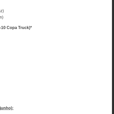
z)
n)
-10 Copa Truck)*
junho):