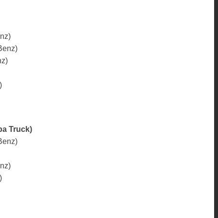
nz)
Benz)
z)
)
pa Truck)
Benz)
nz)
)