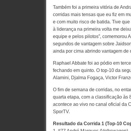
Também foi a primeira vitória de And
corridas mais tensas que eu fiz em mui
e com muito risco de batida. Tive que
à liderança na primeira volta me deixa
equipe e pelos pilotos”, comemorou 
segundos de vantagem sobre Jaidson 
ainda por cima abrindo vantagem de oi
Raphael Abbate foi ao pódio em terce
fechando em quinto. O top-10 da segu
Alamini, Djalma Fogaça, Victor Franz
O fim de semana de corridas, no enta
quarta etapa, com a classificação às
acontece ao vivo no canal oficial d
SporTV.
Resultado da Corrida 1 (Top-10 Co
1. #77 André Marques (Volkswagen)