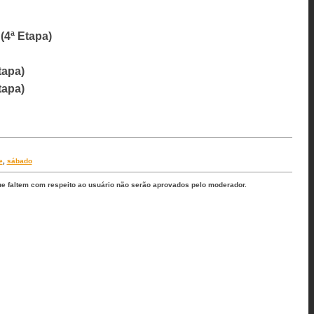
(4ª Etapa)
tapa)
tapa)
e
,
sábado
ue faltem com respeito ao usuário não serão aprovados pelo moderador.