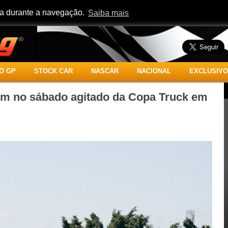
cia durante a navegação.
Saiba mais
O GP
STOCK CAR
NASCAR
NACIONAL
EXCLUSIVO
m no sábado agitado da Copa Truck em