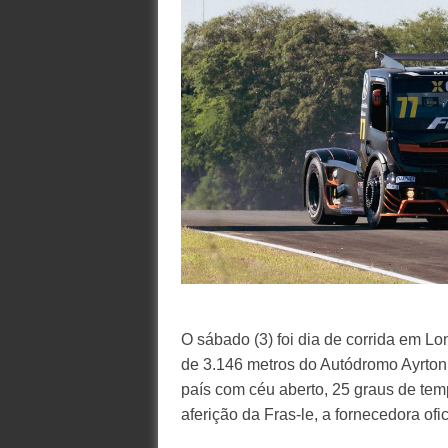
O sábado (3) foi dia de corrida em Lo
de 3.146 metros do Autódromo Ayrton
país com céu aberto, 25 graus de tem
aferição da Fras-le, a fornecedora ofic