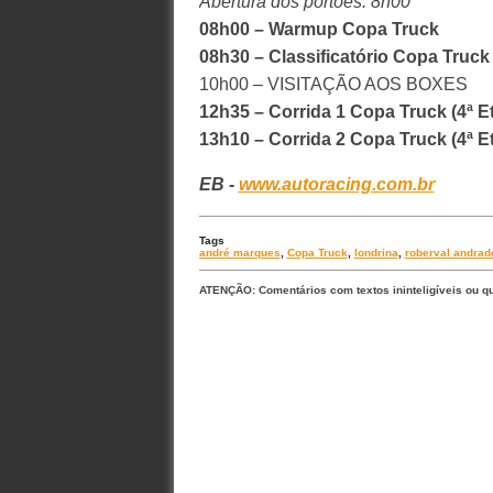
Abertura dos portões: 8h00
08h00 – Warmup Copa Truck
08h30 – Classificatório Copa Truck 
10h00 – VISITAÇÃO AOS BOXES
12h35 – Corrida 1 Copa Truck (4ª E
13h10 – Corrida 2 Copa Truck (4ª E
EB -
www.autoracing.com.br
Tags
andré marques
,
Copa Truck
,
londrina
,
roberval andrad
ATENÇÃO: Comentários com textos ininteligíveis ou q