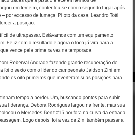
dificuldades que a pista oferece em termos de
largou em terceiro, contentou-se com o segundo lugar após
 – por excesso de fumaça. Piloto da casa, Leandro Totti
erceira posição.
ifícil de ultrapassar. Estávamos com um equipamento
m. Feliz com o resultado e agora o foco já vira para a
 que vence pela primeira vez na temporada.
 com Roberval Andrade fazendo grande recuperação de
ça foi o sexto com o líder do campeonato Jaidson Zini em
ndo os oito primeiros que inverteram suas posições para
 tinham tempo a perder. Um, buscando pontos para subir
sua liderança. Debora Rodrigues largou na frente, mas sua
 colocou o Mercedes-Benz #15 por fora na curva da entrada
rapassagem. Logo depois, foi a vez de Zini também passar a