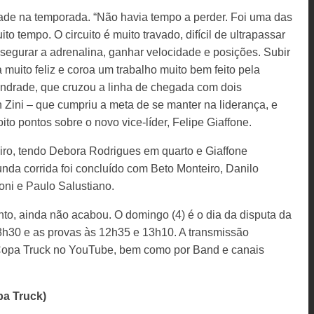
rade na temporada. “Não havia tempo a perder. Foi uma das
to tempo. O circuito é muito travado, difícil de ultrapassar
 segurar a adrenalina, ganhar velocidade e posições. Subir
 muito feliz e coroa um trabalho muito bem feito pela
Andrade, que cruzou a linha de chegada com dois
Zini – que cumpriu a meta de se manter na liderança, e
to pontos sobre o novo vice-líder, Felipe Giaffone.
iro, tendo Debora Rodrigues em quarto e Giaffone
nda corrida foi concluído com Beto Monteiro, Danilo
oni e Paulo Salustiano.
nto, ainda não acabou. O domingo (4) é o dia da disputa da
 8h30 e as provas às 12h35 e 13h10. A transmissão
a Copa Truck no YouTube, bem como por Band e canais
pa Truck)