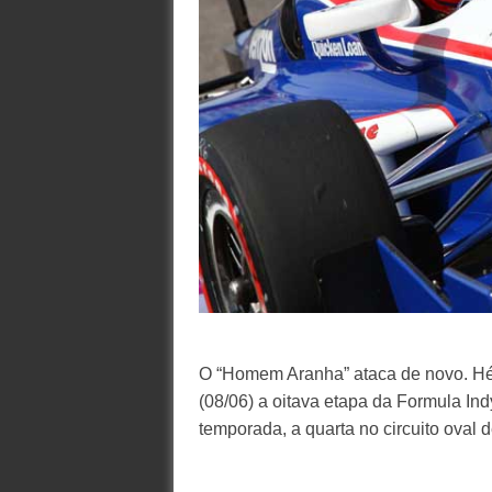
O “Homem Aranha” ataca de novo. Hé
(08/06) a oitava etapa da Formula Ind
temporada, a quarta no circuito oval d