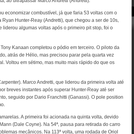
a, ao ultrapassar Marco Andretti (Andretti).
ou economizar combustível, já que faria 53 voltas com o
 Ryan Hunter-Reay (Andretti), que chegou a ser de 10s,
liderou algumas voltas após o primeiro pit stop, foi o
ue Tony Kanaan completou o pódio em terceiro. O piloto da
, atrás de Hélio, mas precisou parar pela quarta vez
nal. Voltou em sétimo, mas muito mais rápido do que os
rpenter). Marco Andretti, que liderou da primeira volta até
por breves instantes após superar Hunter-Reay até ser
to, seguido por Dario Franchitti (Ganassi). O pole position
mo.
amarelas. A primeira foi acionada na quinta volta, devido
Mann (Dale Coyne). Na 54ª, pausa para retirada do carro
roblemas mecânicos. Na 113ª volta, uma rodada de Oriol