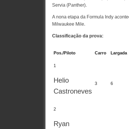
Servia (Panther).
A nona etapa da Formula Indy acontec
Milwaukee Mile.
Classificação da prova:
Pos./Piloto
Carro
Largada
1
Helio
3
6
Castroneves
2
Ryan