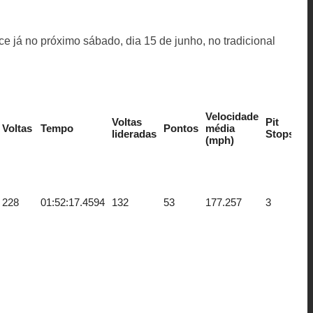
e já no próximo sábado, dia 15 de junho, no tradicional
Velocidade
Voltas
Pit
Voltas
Tempo
Pontos
média
lideradas
Stops
(mph)
228
01:52:17.4594
132
53
177.257
3