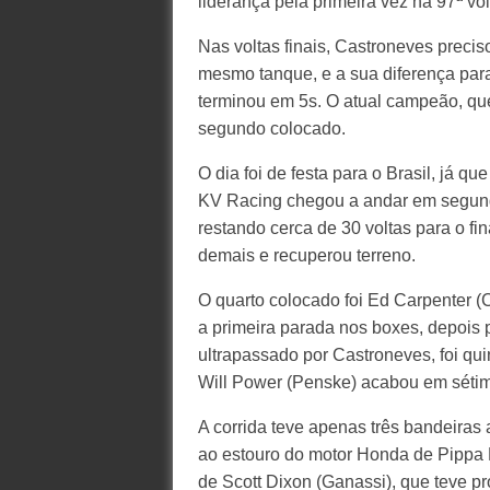
liderança pela primeira vez na 97ª volt
Nas voltas finais, Castroneves precis
mesmo tanque, e a sua diferença para
terminou em 5s. O atual campeão, que 
segundo colocado.
O dia foi de festa para o Brasil, já q
KV Racing chegou a andar em segundo
restando cerca de 30 voltas para o fi
demais e recuperou terreno.
O quarto colocado foi Ed Carpenter (Ca
a primeira parada nos boxes, depois 
ultrapassado por Castroneves, foi quin
Will Power (Penske) acabou em séti
A corrida teve apenas três bandeiras 
ao estouro do motor Honda de Pippa 
de Scott Dixon (Ganassi), que teve p