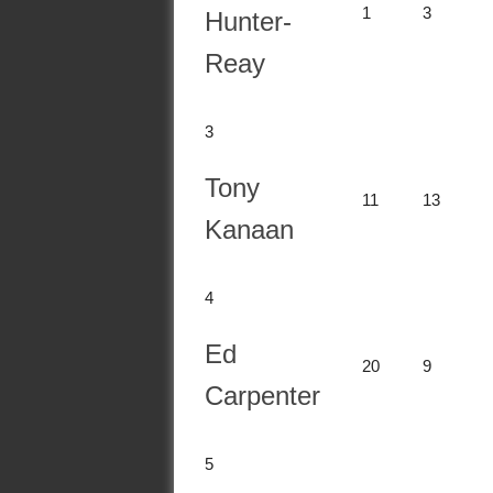
1
3
Hunter-
Reay
3
Tony
11
13
Kanaan
4
Ed
20
9
Carpenter
5