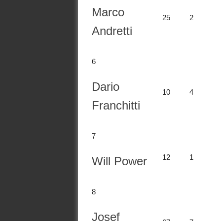
Marco
25
2
Andretti
6
Dario
10
4
Franchitti
7
12
1
Will Power
8
Josef