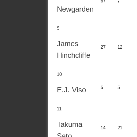
67
7
Newgarden
9
James
27
12
Hinchcliffe
10
5
5
E.J. Viso
11
Takuma
14
21
Sato