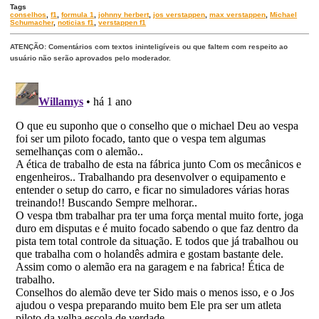
Tags
conselhos
,
f1
,
formula 1
,
johnny herbert
,
jos verstappen
,
max verstappen
,
Michael
Schumacher
,
noticias f1
,
verstappen f1
ATENÇÃO: Comentários com textos ininteligíveis ou que faltem com respeito ao
usuário não serão aprovados pelo moderador.