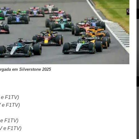
rgada em Silverstone 2025
 e F1TV)
 e F1TV)
 e F1TV)
V e F1TV)