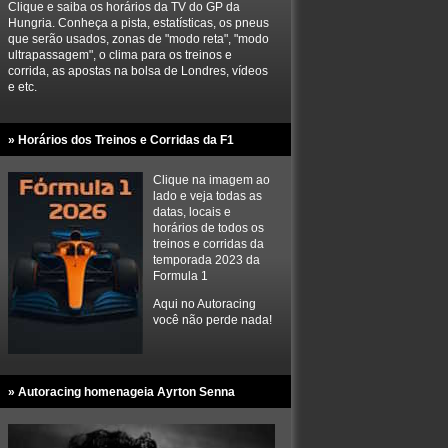
Clique e saiba os horários da TV do GP da
Hungria. Conheça a pista, estatísticas, os pneus
que serão usados, zonas de "modo reta", "modo
ultrapassagem", o clima para os treinos e
corrida, as apostas na bolsa de Londres, vídeos
e etc.
» Horários dos Treinos e Corridas da F1
Clique na imagem ao
lado e veja todas as
datas, locais e
horários de todos os
treinos e corridas da
temporada 2023 da
Formula 1
Aqui no Autoracing
você não perde nada!
» Autoracing homenageia Ayrton Senna