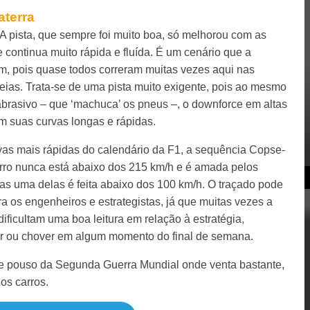
aterra
 pista, que sempre foi muito boa, só melhorou com as
 continua muito rápida e fluída. É um cenário que a
m, pois quase todos correram muitas vezes aqui nas
eias. Trata-se de uma pista muito exigente, pois ao mesmo
brasivo – que ‘machuca’ os pneus –, o downforce em altas
m suas curvas longas e rápidas.
vas mais rápidas do calendário da F1, a sequência Copse-
rro nunca está abaixo dos 215 km/h e é amada pelos
nas uma delas é feita abaixo dos 100 km/h. O traçado pode
a os engenheiros e estrategistas, já que muitas vezes a
dificultam uma boa leitura em relação à estratégia,
r ou chover em algum momento do final de semana.
de pouso da Segunda Guerra Mundial onde venta bastante,
os carros.