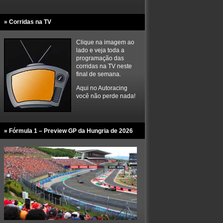
» Corridas na TV
Clique na imagem ao
lado e veja toda a
programação das
corridas na TV neste
final de semana.
Aqui no Autoracing
você não perde nada!
» Fórmula 1 – Preview GP da Hungria de 2026