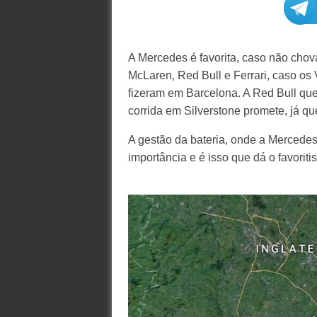
A Mercedes é favorita, caso não chov
McLaren, Red Bull e Ferrari, caso os
fizeram em Barcelona. A Red Bull quer
corrida em Silverstone promete, já qu
A gestão da bateria, onde a Mercedes
importância e é isso que dá o favorit