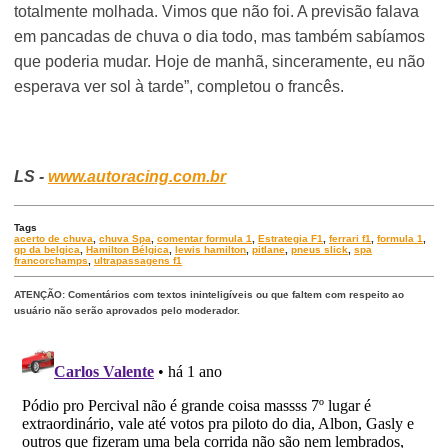
totalmente molhada. Vimos que não foi. A previsão falava
em pancadas de chuva o dia todo, mas também sabíamos
que poderia mudar. Hoje de manhã, sinceramente, eu não
esperava ver sol à tarde”, completou o francês.
LS -
www.autoracing.com.br
Tags
acerto de chuva
,
chuva Spa
,
comentar formula 1
,
Estrategia F1
,
ferrari f1
,
formula 1
,
gp da belgica
,
Hamilton Bélgica
,
lewis hamilton
,
pitlane
,
pneus slick
,
spa
francorchamps
,
ultrapassagens f1
ATENÇÃO: Comentários com textos ininteligíveis ou que faltem com respeito ao
usuário não serão aprovados pelo moderador.