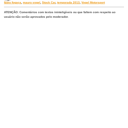
fábio fogaça
,
mauro vogel
,
Stock Car
,
temporada 2013
,
Vogel Motorsport
ATENÇÃO: Comentários com textos ininteligíveis ou que faltem com respeito ao
usuário não serão aprovados pelo moderador.