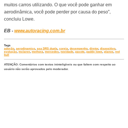
muitos carros utilizando. O que você pode ganhar em
aerodinâmica, você pode perder por causa do peso”,
concluiu Lowe.
EB -
www.autoracing.com.br
Tags
adoção
,
aerodinamico
,
asa DRS dupla
,
coreia
,
desempenho
,
diretor
,
dispositivo
,
evolução
,
mclaren
,
melhora
,
mercedes
,
novidade
,
pacote
,
paddy lowe
,
planos
,
red
bull
ATENÇÃO: Comentários com textos ininteligíveis ou que faltem com respeito ao
usuário não serão aprovados pelo moderador.