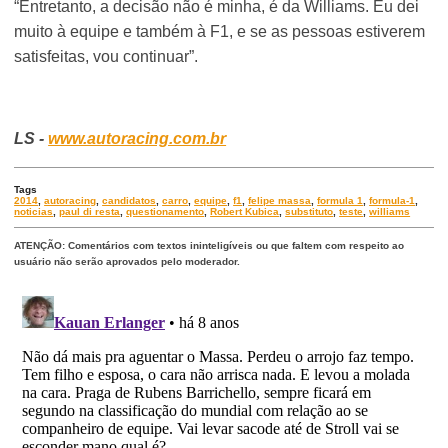
“Entretanto, a decisão não é minha, é da Williams. Eu dei
muito à equipe e também à F1, e se as pessoas estiverem
satisfeitas, vou continuar”.
LS -
www.autoracing.com.br
Tags
2014
,
autoracing
,
candidatos
,
carro
,
equipe
,
f1
,
felipe massa
,
formula 1
,
formula-1
,
noticias
,
paul di resta
,
questionamento
,
Robert Kubica
,
substituto
,
teste
,
williams
ATENÇÃO: Comentários com textos ininteligíveis ou que faltem com respeito ao
usuário não serão aprovados pelo moderador.