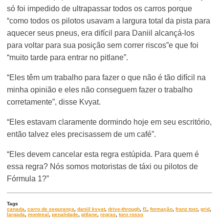
só foi impedido de ultrapassar todos os carros porque
“como todos os pilotos usavam a largura total da pista para
aquecer seus pneus, era difícil para Daniil alcançá-los
para voltar para sua posição sem correr riscos”e que foi
“muito tarde para entrar no pitlane”.
“Eles têm um trabalho para fazer o que não é tão difícil na
minha opinião e eles não conseguem fazer o trabalho
corretamente”, disse Kvyat.
“Eles estavam claramente dormindo hoje em seu escritório,
então talvez eles precisassem de um café”.
“Eles devem cancelar esta regra estúpida. Para quem é
essa regra? Nós somos motoristas de táxi ou pilotos de
Fórmula 1?”
Tags
canada
,
carro de segurança
,
daniil kvyat
,
drive-through
,
f1
,
formação
,
franz tost
,
grid
,
largada
,
montreal
,
penalidade
,
pitlane
,
regras
,
toro rosso