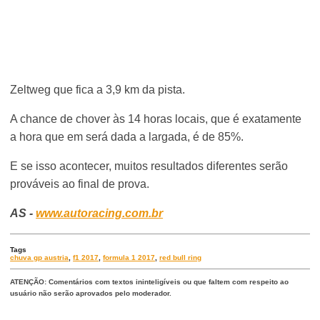
Zeltweg que fica a 3,9 km da pista.
A chance de chover às 14 horas locais, que é exatamente
a hora que em será dada a largada, é de 85%.
E se isso acontecer, muitos resultados diferentes serão
prováveis ao final de prova.
AS -
www.autoracing.com.br
Tags
chuva gp austria
,
f1 2017
,
formula 1 2017
,
red bull ring
ATENÇÃO: Comentários com textos ininteligíveis ou que faltem com respeito ao
usuário não serão aprovados pelo moderador.