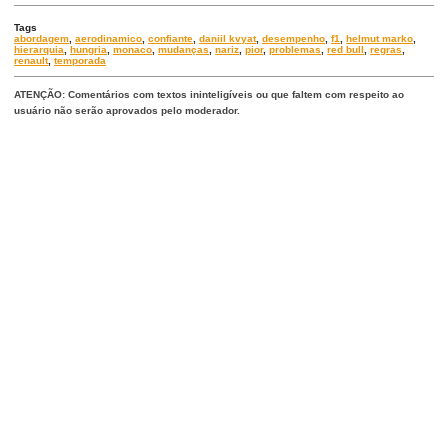
Tags
abordagem
,
aerodinamico
,
confiante
,
daniil kvyat
,
desempenho
,
f1
,
helmut marko
,
hierarquia
,
hungria
,
monaco
,
mudanças
,
nariz
,
pior
,
problemas
,
red bull
,
regras
,
renault
,
temporada
ATENÇÃO: Comentários com textos ininteligíveis ou que faltem com respeito ao
usuário não serão aprovados pelo moderador.