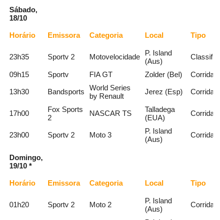
Sábado,
18/10
Horário
Emissora
Categoria
Local
Tipo
P. Island
23h35
Sportv 2
Motovelocidade
Classifi
(Aus)
09h15
Sportv
FIA GT
Zolder (Bel)
Corrida 
World Series
13h30
Bandsports
Jerez (Esp)
Corridas
by Renault
Fox Sports
Talladega
17h00
NASCAR TS
Corrida
2
(EUA)
P. Island
23h00
Sportv 2
Moto 3
Corrida
(Aus)
Domingo,
19/10 *
Horário
Emissora
Categoria
Local
Tipo
P. Island
01h20
Sportv 2
Moto 2
Corrida
(Aus)