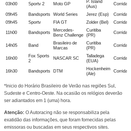
P. Island
03h00
Sportv 2
Moto GP
Corrida
(Aus)
09h45
Bandsports
World Series
Jerez (Esp)
Corridas
09h45
Sportv
FIA GT
Zolder (Bel)
Corrida 
Mercedes-
Curitiba
11h00
Bandsports
Corrida
Benz Challenge
(PR)
Brasileiro de
Curitiba
14h05
Band
Corrida 
Marcas
(PR)
Fox Sports
Talladega
16h00
NASCAR SC
Corrida
2
(EUA)
Hockenheim
16h30
Bandsports
DTM
Corrida
(Ale)
*Inicio do Horário Brasileiro de Verão nas regiões Sul,
Sudeste e Centro-Oeste. Na ocasião os relógios deverão
ser adiantados em 1 (uma) hora.
Atenção:
O Autoracing não se responsabiliza pela
exatidão das informações, que foram fornecidas pelas
emissoras ou buscadas em seus respectivos sites.