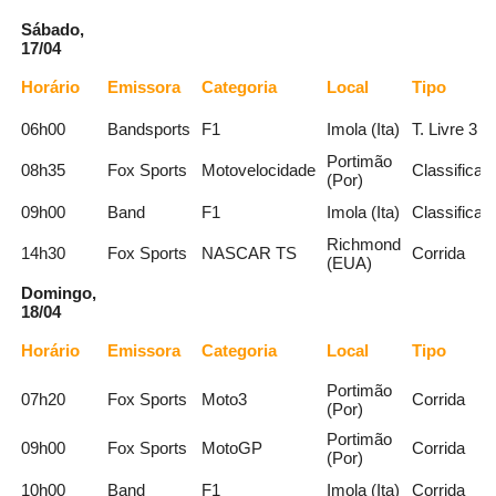
Sábado,
17/04
Horário
Emissora
Categoria
Local
Tipo
06h00
Bandsports
F1
Imola (Ita)
T. Livre 3
Portimão
08h35
Fox Sports
Motovelocidade
Classificaç
(Por)
09h00
Band
F1
Imola (Ita)
Classificaç
Richmond
14h30
Fox Sports
NASCAR TS
Corrida
(EUA)
Domingo,
18/04
Horário
Emissora
Categoria
Local
Tipo
Portimão
07h20
Fox Sports
Moto3
Corrida
(Por)
Portimão
09h00
Fox Sports
MotoGP
Corrida
(Por)
10h00
Band
F1
Imola (Ita)
Corrida