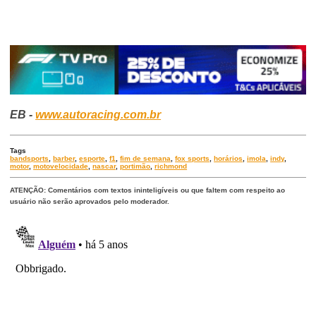
EB -
www.autoracing.com.br
Tags
bandsports
,
barber
,
esporte
,
f1
,
fim de semana
,
fox sports
,
horários
,
imola
,
indy
,
motor
,
motovelocidade
,
nascar
,
portimão
,
richmond
ATENÇÃO: Comentários com textos ininteligíveis ou que faltem com respeito ao
usuário não serão aprovados pelo moderador.