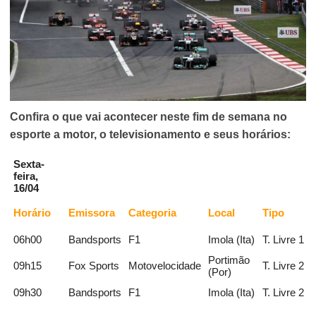
Confira o que vai acontecer neste fim de semana no
esporte a motor, o televisionamento e seus horários:
Sexta-
feira,
16/04
Horário
Emissora
Categoria
Local
Tipo
06h00
Bandsports
F1
Imola (Ita)
T. Livre 1
Portimão
09h15
Fox Sports
Motovelocidade
T. Livre 2
(Por)
09h30
Bandsports
F1
Imola (Ita)
T. Livre 2