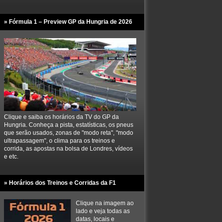
» Fórmula 1 – Preview GP da Hungria de 2026
Clique e saiba os horários da TV do GP da
Hungria. Conheça a pista, estatísticas, os pneus
que serão usados, zonas de "modo reta", "modo
ultrapassagem", o clima para os treinos e
corrida, as apostas na bolsa de Londres, vídeos
e etc.
» Horários dos Treinos e Corridas da F1
Clique na imagem ao
lado e veja todas as
datas, locais e