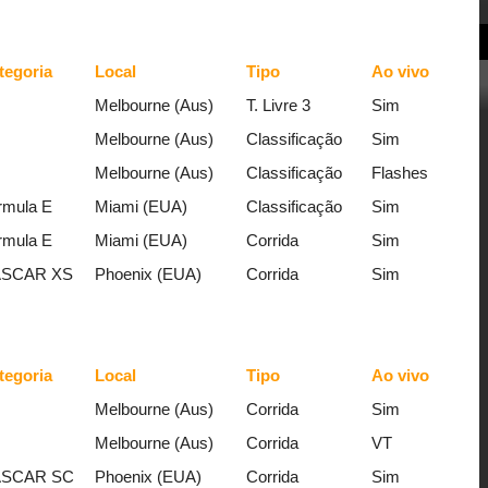
tegoria
Local
Tipo
Ao vivo
Melbourne (Aus)
T. Livre 3
Sim
Melbourne (Aus)
Classificação
Sim
Melbourne (Aus)
Classificação
Flashes
rmula E
Miami (EUA)
Classificação
Sim
rmula E
Miami (EUA)
Corrida
Sim
SCAR XS
Phoenix (EUA)
Corrida
Sim
tegoria
Local
Tipo
Ao vivo
Melbourne (Aus)
Corrida
Sim
Melbourne (Aus)
Corrida
VT
SCAR SC
Phoenix (EUA)
Corrida
Sim