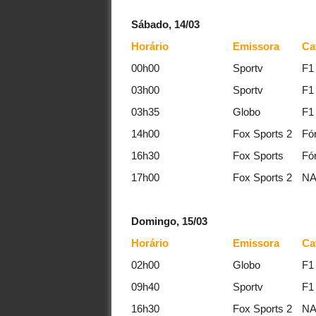
Sábado, 14/03
Horário
Emissora
Ca
00h00
Sportv
F1
03h00
Sportv
F1
03h35
Globo
F1
14h00
Fox Sports 2
Fó
16h30
Fox Sports
Fó
17h00
Fox Sports 2
NA
Domingo, 15/03
Horário
Emissora
Ca
02h00
Globo
F1
09h40
Sportv
F1
16h30
Fox Sports 2
NA