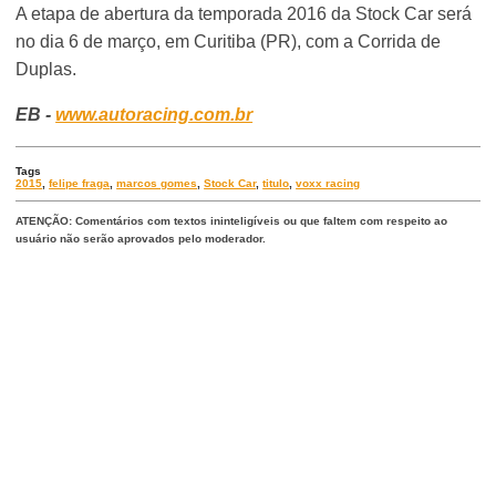
A etapa de abertura da temporada 2016 da Stock Car será
no dia 6 de março, em Curitiba (PR), com a Corrida de
Duplas.
EB -
www.autoracing.com.br
Tags
2015
,
felipe fraga
,
marcos gomes
,
Stock Car
,
titulo
,
voxx racing
ATENÇÃO: Comentários com textos ininteligíveis ou que faltem com respeito ao
usuário não serão aprovados pelo moderador.