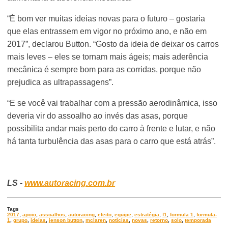
“É bom ver muitas ideias novas para o futuro – gostaria
que elas entrassem em vigor no próximo ano, e não em
2017”, declarou Button. “Gosto da ideia de deixar os carros
mais leves – eles se tornam mais ágeis; mais aderência
mecânica é sempre bom para as corridas, porque não
prejudica as ultrapassagens”.
“E se você vai trabalhar com a pressão aerodinâmica, isso
deveria vir do assoalho ao invés das asas, porque
possibilita andar mais perto do carro à frente e lutar, e não
há tanta turbulência das asas para o carro que está atrás”.
LS -
www.autoracing.com.br
Tags
2017
,
apoio
,
assoalhos
,
autoracing
,
efeito
,
equipe
,
estratégia
,
f1
,
formula 1
,
formula-
1
,
grupo
,
ideias
,
jenson button
,
mclaren
,
noticias
,
novas
,
retorno
,
solo
,
temporada