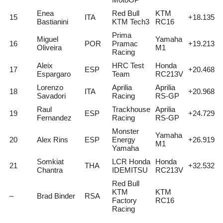
Enea
Red Bull
KTM
15
ITA
+18.135
Bastianini
KTM Tech3
RC16
Prima
Miguel
Yamaha
16
POR
Pramac
+19.213
Oliveira
M1
Racing
Aleix
HRC Test
Honda
17
ESP
+20.468
Espargaro
Team
RC213V
Lorenzo
Aprilia
Aprilia
18
ITA
+20.968
Savadori
Racing
RS-GP
Raul
Trackhouse
Aprilia
19
ESP
+24.729
Fernandez
Racing
RS-GP
Monster
Yamaha
20
Alex Rins
ESP
Energy
+26.919
M1
Yamaha
Somkiat
LCR Honda
Honda
21
THA
+32.532
Chantra
IDEMITSU
RC213V
Red Bull
KTM
KTM
–
Brad Binder
RSA
Factory
RC16
Racing