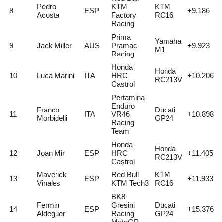
Pedro
KTM
KTM
8
ESP
+9.186
Acosta
Factory
RC16
Racing
Prima
Yamaha
9
Jack Miller
AUS
Pramac
+9.923
M1
Racing
Honda
Honda
10
Luca Marini
ITA
HRC
+10.206
RC213V
Castrol
Pertamina
Enduro
Franco
Ducati
11
ITA
VR46
+10.898
Morbidelli
GP24
Racing
Team
Honda
Honda
12
Joan Mir
ESP
HRC
+11.405
RC213V
Castrol
Maverick
Red Bull
KTM
13
ESP
+11.933
Vinales
KTM Tech3
RC16
BK8
Fermin
Gresini
Ducati
14
ESP
+15.376
Aldeguer
Racing
GP24
MotoGP