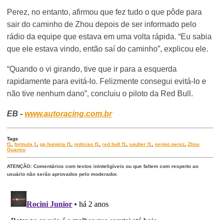
Perez, no entanto, afirmou que fez tudo o que pôde para
sair do caminho de Zhou depois de ser informado pelo
rádio da equipe que estava em uma volta rápida. “Eu sabia
que ele estava vindo, então saí do caminho”, explicou ele.
“Quando o vi girando, tive que ir para a esquerda
rapidamente para evitá-lo. Felizmente consegui evitá-lo e
não tive nenhum dano”, concluiu o piloto da Red Bull.
EB -
www.autoracing.com.br
Tags
f1
,
formula 1
,
gp hungria f1
,
noticias f1
,
red bull f1
,
sauber f1
,
sergio perez
,
Zhou
Guanyu
ATENÇÃO: Comentários com textos ininteligíveis ou que faltem com respeito ao
usuário não serão aprovados pelo moderador.