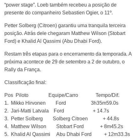
“power stage”. Loeb também recebeu a posição de
presente do companheiro Sebastien Ogier, o 11º.
Petter Solberg (Citroen) garantiu uma tranquila terceira
posição. Atrás dele chegaram Matthew Wilson (Stobart
Ford) e Khalid Al Qassimi (Abu Dhabi Ford).
Restam três etapas para o encerramento da temporada. A
próxima acontece de 29 de setembro a 2 de outubro, o
Rally da França.
Classificação final:
Pos Piloto Equipe/Carro Tempo/Dif.
1. Mikko Hirvonen Ford 3h35m59.0s
2. Jari-Matti Latvala Ford + 14.7s
3. Petter Solberg Solberg Citroen + 44.8s
4. Matthew Wilson Stobart Ford + 8m45.2s
5. Khalid Al Qassimi Abu Dhabi Ford + 12m33.3s