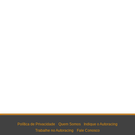
Política de Privacidade
Quem Somos
Indique o Autoracing
Trabalhe no Autoracing
Fale Conosco