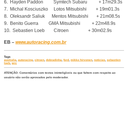
6. Hayden Paddon Symtech Subaru + 17m29.3s
7. Michal Kosciuszko Lotos Mitsubishi + 19m01.3s
8. Oleksandr Saliuk Mentos Mitsubishi + 21m08.5s
9. Benito Guerra GMA Mitsubishi + 22m48.9s
10. Sebastien Loeb Citroen + 30m02.9s
EB –
www.autoracing.com.br
Tags
australia
,
autoracing
,
citroen
,
dobradinha
,
ford
,
mikko hirvonen
,
noticias
,
sebastien
loeb
,
wrc
ATENÇÃO: Comentários com textos ininteligíveis ou que faltem com respeito ao
usuário não serão aprovados pelo moderador.