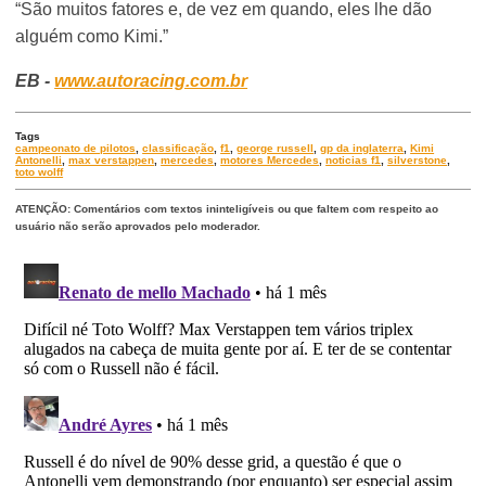
“São muitos fatores e, de vez em quando, eles lhe dão
alguém como Kimi.”
EB -
www.autoracing.com.br
Tags
campeonato de pilotos
,
classificação
,
f1
,
george russell
,
gp da inglaterra
,
Kimi
Antonelli
,
max verstappen
,
mercedes
,
motores Mercedes
,
noticias f1
,
silverstone
,
toto wolff
ATENÇÃO: Comentários com textos ininteligíveis ou que faltem com respeito ao
usuário não serão aprovados pelo moderador.