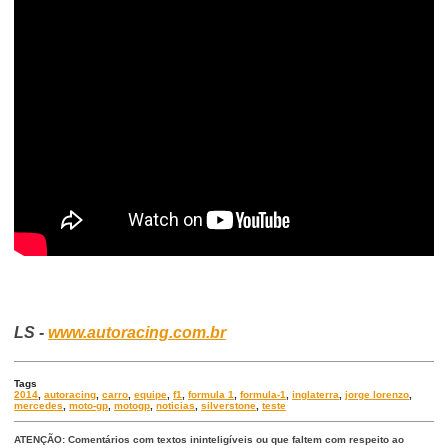
LS -
www.autoracing.com.br
Tags
2014
,
autoracing
,
carro
,
equipe
,
f1
,
formula 1
,
formula-1
,
inglaterra
,
jorge lorenzo
,
mercedes
,
moto-gp
,
motogp
,
noticias
,
silverstone
,
teste
ATENÇÃO: Comentários com textos ininteligíveis ou que faltem com respeito ao