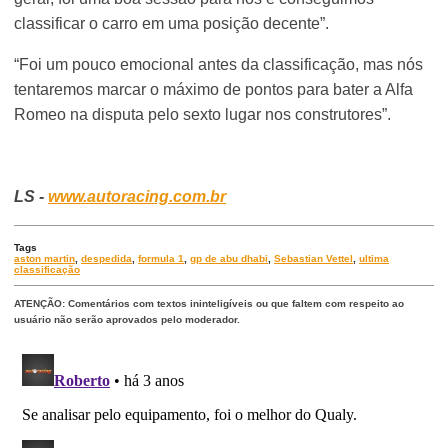
classificar o carro em uma posição decente”.
“Foi um pouco emocional antes da classificação, mas nós
tentaremos marcar o máximo de pontos para bater a Alfa
Romeo na disputa pelo sexto lugar nos construtores”.
LS -
www.autoracing.com.br
Tags
aston martin
,
despedida
,
formula 1
,
gp de abu dhabi
,
Sebastian Vettel
,
ultima
classificação
ATENÇÃO: Comentários com textos ininteligíveis ou que faltem com respeito ao
usuário não serão aprovados pelo moderador.