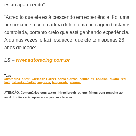
estão aparecendo”.
“Acredito que ele está crescendo em experiência. Foi uma
performance muito madura dele e uma pilotagem bastante
controlada, portanto creio que está ganhando experiência.
Algumas vezes, é fácil esquecer que ele tem apenas 23
anos de idade”.
LS –
www.autoracing.com.br
Tags
autoracing
,
chefe
,
Christian Horner
,
consecutivas
,
equipe
,
f1
,
noticias
,
quatro
,
red
bull
,
Sebastian Vettel
,
segunda
,
temporada
,
vitórias
ATENÇÃO: Comentários com textos ininteligíveis ou que faltem com respeito ao
usuário não serão aprovados pelo moderador.