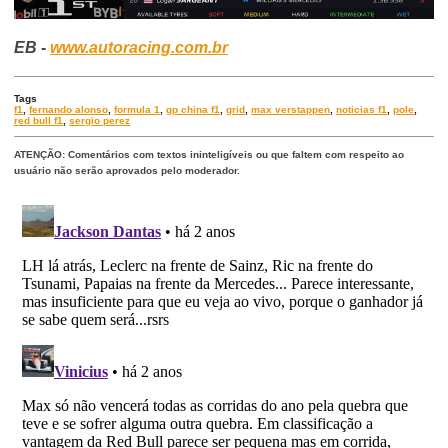
EB -
www.autoracing.com.br
Tags
f1
,
fernando alonso
,
formula 1
,
gp china f1
,
grid
,
max verstappen
,
noticias f1
,
pole
,
red bull f1
,
sergio perez
ATENÇÃO: Comentários com textos ininteligíveis ou que faltem com respeito ao
usuário não serão aprovados pelo moderador.