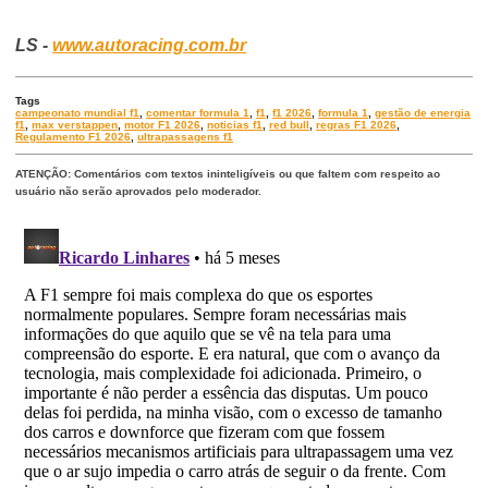
LS -
www.autoracing.com.br
Tags
campeonato mundial f1
,
comentar formula 1
,
f1
,
f1 2026
,
formula 1
,
gestão de energia
f1
,
max verstappen
,
motor F1 2026
,
noticias f1
,
red bull
,
regras F1 2026
,
Regulamento F1 2026
,
ultrapassagens f1
ATENÇÃO: Comentários com textos ininteligíveis ou que faltem com respeito ao
usuário não serão aprovados pelo moderador.