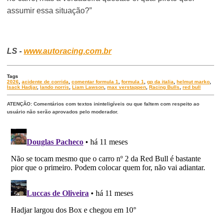
assumir essa situação?”
LS -
www.autoracing.com.br
Tags
2026
,
acidente de corrida
,
comentar formula 1
,
formula 1
,
gp da italia
,
helmut marko
,
Isack Hadjar
,
lando norris
,
Liam Lawson
,
max verstappen
,
Racing Bulls
,
red bull
ATENÇÃO: Comentários com textos ininteligíveis ou que faltem com respeito ao
usuário não serão aprovados pelo moderador.