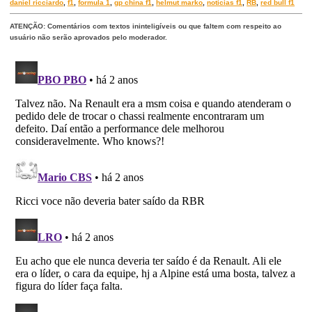
daniel ricciardo
,
f1
,
formula 1
,
gp china f1
,
helmut marko
,
noticias f1
,
RB
,
red bull f1
ATENÇÃO: Comentários com textos ininteligíveis ou que faltem com respeito ao
usuário não serão aprovados pelo moderador.