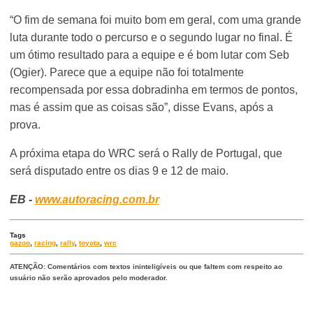
“O fim de semana foi muito bom em geral, com uma grande
luta durante todo o percurso e o segundo lugar no final. É
um ótimo resultado para a equipe e é bom lutar com Seb
(Ogier). Parece que a equipe não foi totalmente
recompensada por essa dobradinha em termos de pontos,
mas é assim que as coisas são”, disse Evans, após a
prova.
A próxima etapa do WRC será o Rally de Portugal, que
será disputado entre os dias 9 e 12 de maio.
EB -
www.autoracing.com.br
Tags
gazoo
,
racing
,
rally
,
toyota
,
wrc
ATENÇÃO: Comentários com textos ininteligíveis ou que faltem com respeito ao
usuário não serão aprovados pelo moderador.