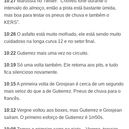
10:27
Marussia no
Twitter
: “Choveu forte durante o
intervalo do almoço, então a pista está bastante úmida,
mas boa para testar os pneus de chuva e também o
KERS”.
10:26
O asfalto está muito molhado, ele está sendo muito
cuidadoso na longa curva 12 e no setor final.
10:22
Gutierrez mais uma vez no circuito.
10:19
Só uma volta também. Ele retorna aos pits, e tudo
fica silencioso novamente.
10:15
A primeira volta de Grosjean é cerca de um segundo
mais veloz do que a de Gutierrez. Pneus de chuva para o
francês.
10:12
Vergne voltou aos boxes, mas Gutierrez e Grosjean
saíram. O primeiro esforço de Gutierrez é 1m50s.