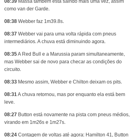
08:39
Massa também está saindo mais uma vez, assim
como van der Garde.
08:38
Webber faz 1m39.8s.
08:37
Webber vai para uma volta rápida com pneus
intermediários. A chuva está diminuindo agora.
08:35
A Red Bull e a Marussia param simultaneamente,
mas Webber sai de novo para checar as condições do
circuito.
08:33
Mesmo assim, Webber e Chilton deixam os pits.
08:31
A chuva retornou, mas por enquanto ela está bem
leve.
08:27
Button está novamente na pista com pneus médios,
virando em 1m26s e 1m27s.
08:24
Contagem de voltas até agora: Hamilton 41, Button