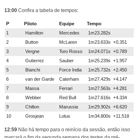
13:00
Confira a tabela de tempos:
P
Piloto
Equipe
Tempo
1
Hamilton
Mercedes
1m23.282s
2
Button
McLaren
1m23.633s +0.351
3
Vergne
Toro Rosso
1m24.071s +0.789
4
Gutierrez
Sauber
1m25.239s +1.957
5
Bianchi
Force India
1m25.732s +2.450
6
van der Garde
Caterham
1m27.429s +4.147
7
Massa
Ferrari
1m27.563s +4.281
8
Webber
Red Bull
1m27.616s +4.334
9
Chilton
Marussia
1m29.902s +6.620
10
Grosjean
Lotus
1m34.800s +11.518
12:59
Não há tempo para o reinício da sessão, então isso
marcará o fim da segunda semana dos testes da pré-