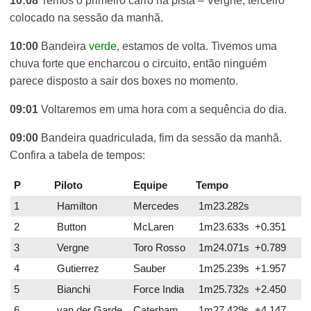
10:08
Temos o primeiro carro na pista – Vergne, terceiro
colocado na sessão da manhã.
10:00
Bandeira
verde
, estamos de volta. Tivemos uma
chuva forte que encharcou o circuito, então ninguém
parece disposto a sair dos boxes no momento.
09:01
Voltaremos em uma hora com a sequência do dia.
09:00
Bandeira quadriculada, fim da sessão da manhã.
Confira a tabela de tempos:
P
Piloto
Equipe
Tempo
1
Hamilton
Mercedes
1m23.282s
2
Button
McLaren
1m23.633s +0.351
3
Vergne
Toro Rosso
1m24.071s +0.789
4
Gutierrez
Sauber
1m25.239s +1.957
5
Bianchi
Force India
1m25.732s +2.450
6
van der Garde
Caterham
1m27.429s +4.147