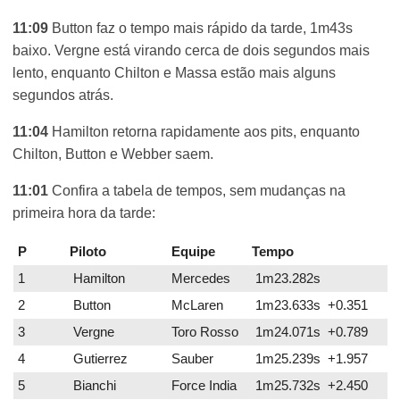
11:09
Button faz o tempo mais rápido da tarde, 1m43s
baixo. Vergne está virando cerca de dois segundos mais
lento, enquanto Chilton e Massa estão mais alguns
segundos atrás.
11:04
Hamilton retorna rapidamente aos pits, enquanto
Chilton, Button e Webber saem.
11:01
Confira a tabela de tempos, sem mudanças na
primeira hora da tarde:
P
Piloto
Equipe
Tempo
1
Hamilton
Mercedes
1m23.282s
2
Button
McLaren
1m23.633s +0.351
3
Vergne
Toro Rosso
1m24.071s +0.789
4
Gutierrez
Sauber
1m25.239s +1.957
5
Bianchi
Force India
1m25.732s +2.450