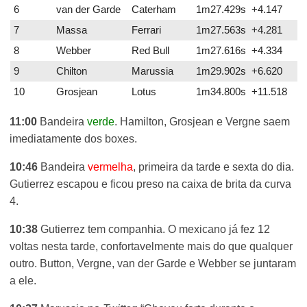
6
van der Garde
Caterham
1m27.429s +4.147
7
Massa
Ferrari
1m27.563s +4.281
8
Webber
Red Bull
1m27.616s +4.334
9
Chilton
Marussia
1m29.902s +6.620
10
Grosjean
Lotus
1m34.800s +11.518
11:00
Bandeira
verde
. Hamilton, Grosjean e Vergne saem
imediatamente dos boxes.
10:46
Bandeira
vermelha
, primeira da tarde e sexta do dia.
Gutierrez escapou e ficou preso na caixa de brita da curva
4.
10:38
Gutierrez tem companhia. O mexicano já fez 12
voltas nesta tarde, confortavelmente mais do que qualquer
outro. Button, Vergne, van der Garde e Webber se juntaram
a ele.