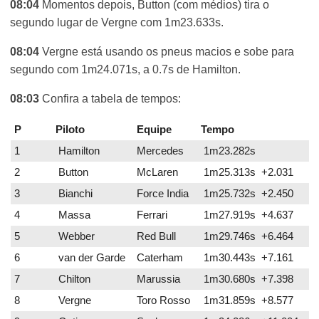
08:04
Momentos depois, Button (com médios) tira o
segundo lugar de Vergne com 1m23.633s.
08:04
Vergne está usando os pneus macios e sobe para
segundo com 1m24.071s, a 0.7s de Hamilton.
08:03
Confira a tabela de tempos:
P
Piloto
Equipe
Tempo
1
Hamilton
Mercedes
1m23.282s
2
Button
McLaren
1m25.313s +2.031
3
Bianchi
Force India
1m25.732s +2.450
4
Massa
Ferrari
1m27.919s +4.637
5
Webber
Red Bull
1m29.746s +6.464
6
van der Garde
Caterham
1m30.443s +7.161
7
Chilton
Marussia
1m30.680s +7.398
8
Vergne
Toro Rosso
1m31.859s +8.577