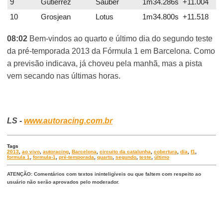
9
Gutierrez
Sauber
1m34.286s +11.004
10
Grosjean
Lotus
1m34.800s +11.518
08:02
Bem-vindos ao quarto e último dia do segundo teste
da pré-temporada 2013 da Fórmula 1 em Barcelona. Como
a previsão indicava, já choveu pela manhã, mas a pista
vem secando nas últimas horas.
LS -
www.autoracing.com.br
Tags
2013
,
ao vivo
,
autoracing
,
Barcelona
,
circuito da catalunha
,
cobertura
,
dia
,
f1
,
formula 1
,
formula-1
,
pré-temporada
,
quarto
,
segundo
,
teste
,
último
ATENÇÃO: Comentários com textos ininteligíveis ou que faltem com respeito ao
usuário não serão aprovados pelo moderador.