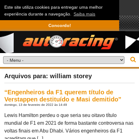
Este site utiliza cookies para entregar uma melhor
experiência durante a navegação.
Saiba mais
Concordo!
Arquivos para: william storey
“Engenheiros da F1 querem título de
Verstappen destituído e Masi demitido”
domingo, 13 de fevereiro de 2022 às 14:49
Lewis Hamilton perdeu o que seria seu oitavo título
mundial de F1 em 2021 de forma bastante controversa nas
voltas finais em Abu Dhabi. Vários engenheiros da F1
acreditam que [...]