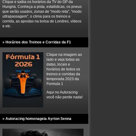
Clique e saiba os horários da TV do GP da
Hungria. Conheça a pista, estatísticas, os pneus
que serão usados, zonas de "modo reta", "modo
ultrapassagem", o clima para os treinos e
corrida, as apostas na bolsa de Londres, vídeos
e etc.
» Horários dos Treinos e Corridas da F1
Clique na imagem ao
lado e veja todas as
datas, locais e
horários de todos os
treinos e corridas da
temporada 2023 da
Formula 1
Aqui no Autoracing
você não perde nada!
» Autoracing homenageia Ayrton Senna