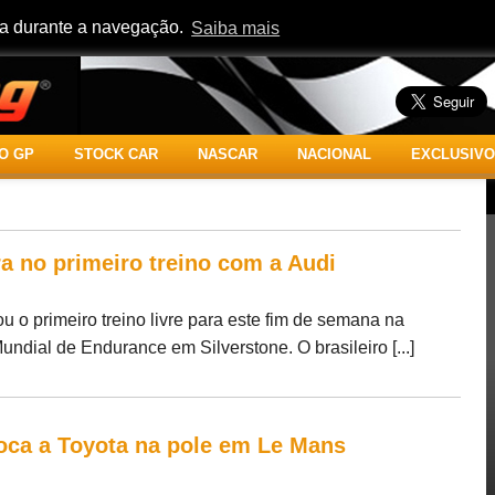
cia durante a navegação.
Saiba mais
O GP
STOCK CAR
NASCAR
NACIONAL
EXCLUSIVO
a no primeiro treino com a Audi
ou o primeiro treino livre para este fim de semana na
dial de Endurance em Silverstone. O brasileiro [...]
oca a Toyota na pole em Le Mans