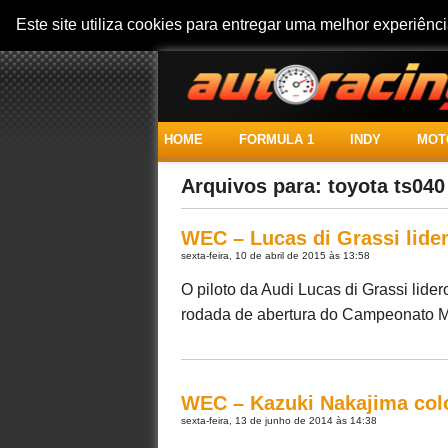
Este site utiliza cookies para entregar uma melhor experiên
HOME
FORMULA 1
INDY
MOT
Arquivos para: toyota ts040
WEC – Lucas di Grassi lider
sexta-feira, 10 de abril de 2015 às 13:58
O piloto da Audi Lucas di Grassi lider
rodada de abertura do Campeonato Mun
WEC – Kazuki Nakajima col
sexta-feira, 13 de junho de 2014 às 14:38