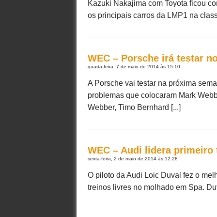
Kazuki Nakajima com Toyota ficou co
os principais carros da LMP1 na classif
WEC – Porsche irá testar n
quarta-feira, 7 de maio de 2014 às 15:10
A Porsche vai testar na próxima sem
problemas que colocaram Mark Webber
Webber, Timo Bernhard [...]
WEC – Audi lidera primeiro
sexta-feira, 2 de maio de 2014 às 12:28
O piloto da Audi Loic Duval fez o me
treinos livres no molhado em Spa. Du