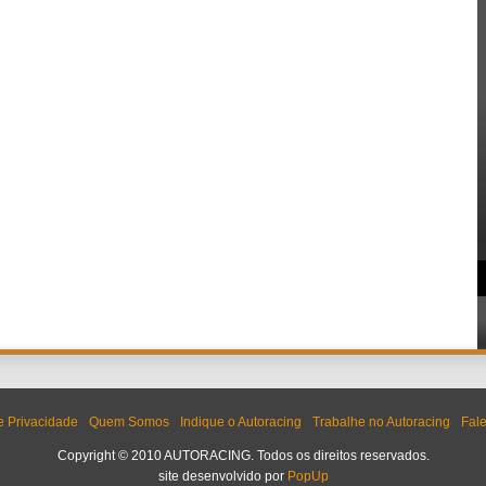
de Privacidade
Quem Somos
Indique o Autoracing
Trabalhe no Autoracing
Fal
Copyright © 2010 AUTORACING. Todos os direitos reservados.
site desenvolvido por
PopUp