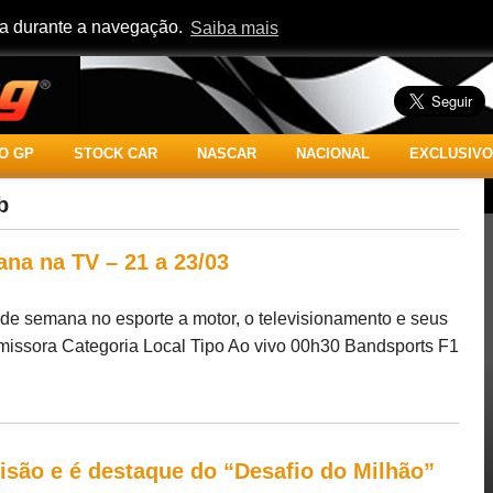
cia durante a navegação.
Saiba mais
O GP
STOCK CAR
NASCAR
NACIONAL
EXCLUSIVO
b
ana na TV – 21 a 23/03
m de semana no esporte a motor, o televisionamento e seus
 Emissora Categoria Local Tipo Ao vivo 00h30 Bandsports F1
ecisão e é destaque do “Desafio do Milhão”