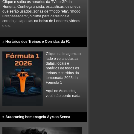
Clique e saiba os horários da TV do GP da
Hungria. Conheça a pista, estatísticas, os pneus
que serão usados, zonas de "modo reta", "modo
ultrapassagem", o clima para os treinos e
corrida, as apostas na bolsa de Londres, vídeos
e etc.
» Horários dos Treinos e Corridas da F1
Clique na imagem ao
lado e veja todas as
datas, locais e
horários de todos os
treinos e corridas da
temporada 2023 da
Formula 1
Aqui no Autoracing
você não perde nada!
» Autoracing homenageia Ayrton Senna