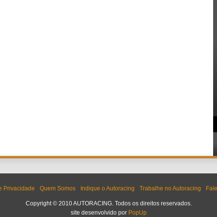
de Privacidade
Quem Somos
Indique o Autoracing
Trabalhe no Autoracing
Fal
Copyright © 2010 AUTORACING. Todos os direitos reservados.
site desenvolvido por
PopUp