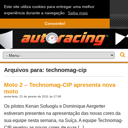
Este site utiliza cookies para entregar uma melhor
experiência durante a navegação.
Saiba mais
Concordo!
Arquivos para: technomag-cip
Moto 2 – Technomag-CIP apresenta nova
moto
sexta-feira, 21 de janeiro de 2011 às 17:06
Os pilotos Kenan Sofuoglu e Dominique Aergerter
estiveram presentes na apresentação das novas cores da
sua equipe nesta semana, na Suíça. A equipe Technomag-
CIP revelou as novas cores de suas [...]