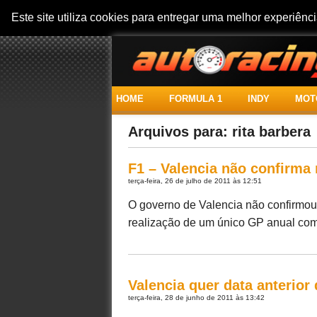
Este site utiliza cookies para entregar uma melhor experiên
HOME
FORMULA 1
INDY
MOT
Arquivos para: rita barbera
F1 – Valencia não confirma 
terça-feira, 26 de julho de 2011 às 12:51
O governo de Valencia não confirmou o
realização de um único GP anual com B
Valencia quer data anterior
terça-feira, 28 de junho de 2011 às 13:42