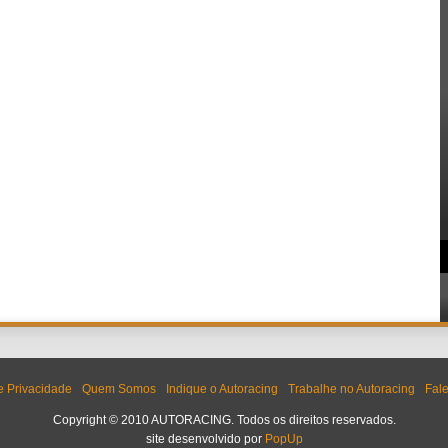
de Privacidade
Quem Somos
Indique o Autoracing
Trabalhe no Autoracing
Fal
Copyright © 2010 AUTORACING. Todos os direitos reservados.
site desenvolvido por
PopUp