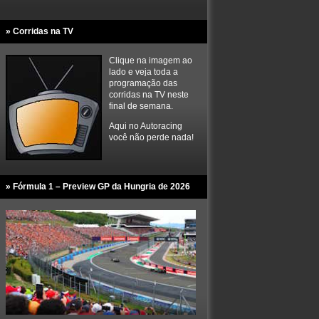
» Corridas na TV
Clique na imagem ao
lado e veja toda a
programação das
corridas na TV neste
final de semana.
Aqui no Autoracing
você não perde nada!
» Fórmula 1 – Preview GP da Hungria de 2026