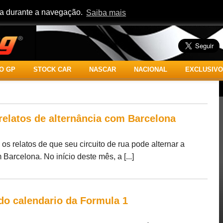
cia durante a navegação.
Saiba mais
O GP
STOCK CAR
NASCAR
NACIONAL
EXCLUSIVO
relatos de alternância com Barcelona
s relatos de que seu circuito de rua pode alternar a
arcelona. No início deste mês, a [...]
 do calendario da Formula 1