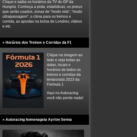
Clique e saiba os horários da TV do GP da
Hungria. Conheça a pista, estatísticas, os pneus
que serão usados, zonas de "modo reta", "modo
ultrapassagem", o clima para os treinos e
corrida, as apostas na bolsa de Londres, vídeos
e etc.
» Horários dos Treinos e Corridas da F1
Clique na imagem ao
lado e veja todas as
datas, locais e
horários de todos os
treinos e corridas da
temporada 2023 da
Formula 1
Aqui no Autoracing
você não perde nada!
» Autoracing homenageia Ayrton Senna