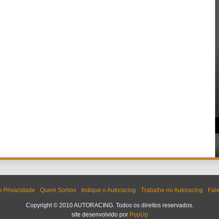
de Privacidade
Quem Somos
Indique o Autoracing
Trabalhe no Autoracing
Fal
Copyright © 2010 AUTORACING. Todos os direitos reservados.
site desenvolvido por
PopUp