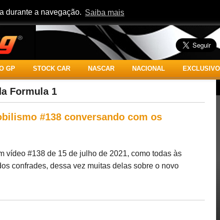
cia durante a navegação.
Saiba mais
O GP
STOCK CAR
NASCAR
NACIONAL
EXCLUSIVO
da Formula 1
bilismo #138 conversando com os
 vídeo #138 de 15 de julho de 2021, como todas às
 dos confrades, dessa vez muitas delas sobre o novo