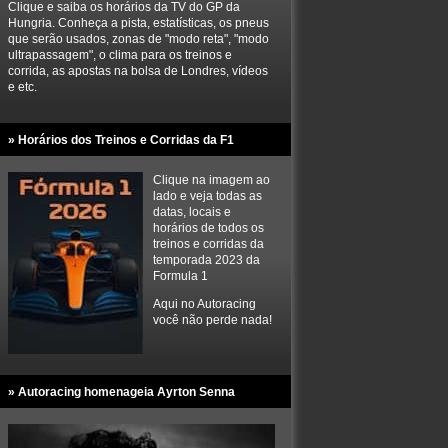
Clique e saiba os horários da TV do GP da
Hungria. Conheça a pista, estatísticas, os pneus
que serão usados, zonas de "modo reta", "modo
ultrapassagem", o clima para os treinos e
corrida, as apostas na bolsa de Londres, vídeos
e etc.
» Horários dos Treinos e Corridas da F1
Clique na imagem ao
lado e veja todas as
datas, locais e
horários de todos os
treinos e corridas da
temporada 2023 da
Formula 1
Aqui no Autoracing
você não perde nada!
» Autoracing homenageia Ayrton Senna