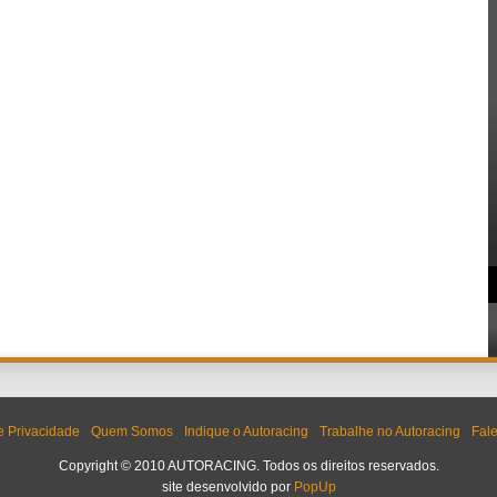
de Privacidade
Quem Somos
Indique o Autoracing
Trabalhe no Autoracing
Fal
Copyright © 2010 AUTORACING. Todos os direitos reservados.
site desenvolvido por
PopUp