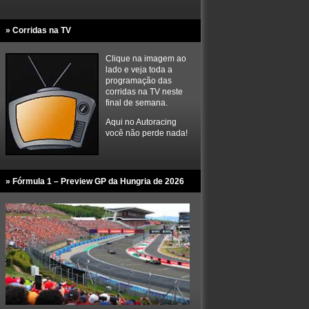
» Corridas na TV
Clique na imagem ao
lado e veja toda a
programação das
corridas na TV neste
final de semana.
Aqui no Autoracing
você não perde nada!
» Fórmula 1 – Preview GP da Hungria de 2026