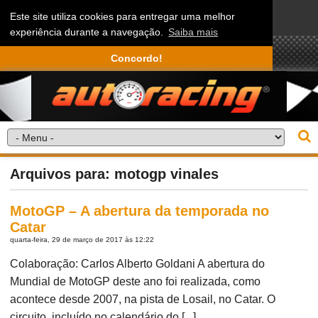
Este site utiliza cookies para entregar uma melhor
experiência durante a navegação.
Saiba mais
Concordo!
Arquivos para: motogp vinales
MotoGP – A abertura da temporada no
Catar
quarta-feira, 29 de março de 2017 às 12:22
Colaboração: Carlos Alberto Goldani A abertura do
Mundial de MotoGP deste ano foi realizada, como
acontece desde 2007, na pista de Losail, no Catar. O
circuito, incluído no calendário do [...]