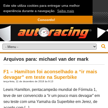
Este site utiliza cookies para entregar uma melhor
experiência durante a navegação.
Saiba mais
Concordo!
Arquivos para: michael van der mark
F1 – Hamilton foi aconselhado a “ir mais
devagar” em teste na Superbike
terça-feira, 11 de dezembro de 2018 às 9:13
Lewis Hamilton, pentacampeão mundial de Fórmula 1,
teve de ser convencido a “ir um pouco mais devagar” em
seu teste com uma Yamaha da Superbike em Jerez, de
acordo com [...]