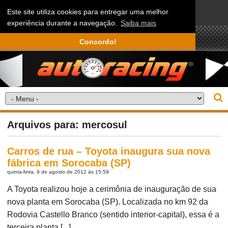
Este site utiliza cookies para entregar uma melhor
experiência durante a navegação.
Saiba mais
Concordo!
Arquivos para: mercosul
Carros de rua – Toyota inaugura sua nova
fábrica em Sorocaba (SP)
quinta-feira, 9 de agosto de 2012 às 15:59
A Toyota realizou hoje a cerimônia de inauguração de sua
nova planta em Sorocaba (SP). Localizada no km 92 da
Rodovia Castello Branco (sentido interior-capital), essa é a
terceira planta [...]