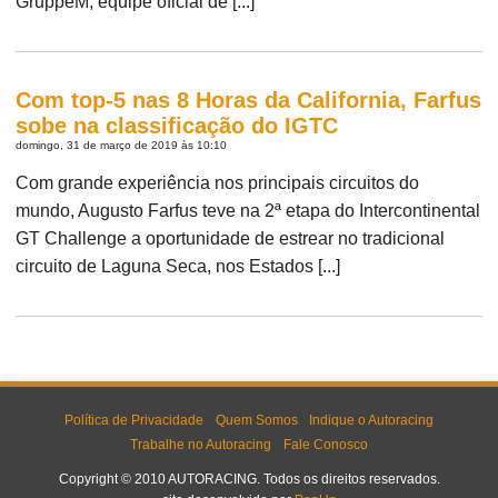
GruppeM, equipe oficial de [...]
Com top-5 nas 8 Horas da California, Farfus
sobe na classificação do IGTC
domingo, 31 de março de 2019 às 10:10
Com grande experiência nos principais circuitos do
mundo, Augusto Farfus teve na 2ª etapa do Intercontinental
GT Challenge a oportunidade de estrear no tradicional
circuito de Laguna Seca, nos Estados [...]
Política de Privacidade
Quem Somos
Indique o Autoracing
Trabalhe no Autoracing
Fale Conosco
Copyright © 2010 AUTORACING. Todos os direitos reservados.