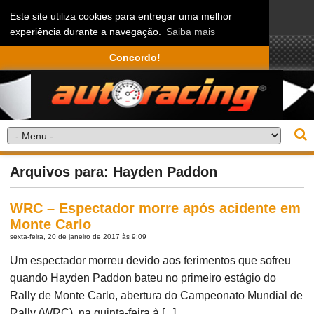
Este site utiliza cookies para entregar uma melhor
experiência durante a navegação.
Saiba mais
Concordo!
Arquivos para: Hayden Paddon
WRC – Espectador morre após acidente em
Monte Carlo
sexta-feira, 20 de janeiro de 2017 às 9:09
Um espectador morreu devido aos ferimentos que sofreu
quando Hayden Paddon bateu no primeiro estágio do
Rally de Monte Carlo, abertura do Campeonato Mundial de
Rally (WRC), na quinta-feira à [...]